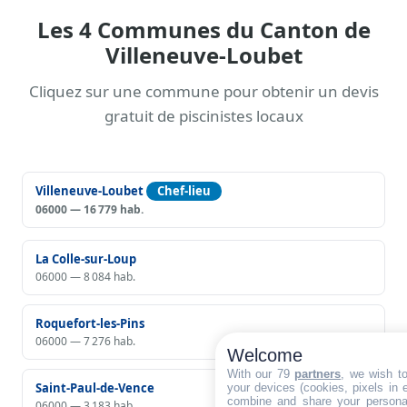
Les 4 Communes du Canton de
Villeneuve-Loubet
Cliquez sur une commune pour obtenir un devis
gratuit de piscinistes locaux
Villeneuve-Loubet
Chef-lieu
06000 — 16 779 hab.
La Colle-sur-Loup
06000 — 8 084 hab.
Roquefort-les-Pins
06000 — 7 276 hab.
Welcome
With our 79
partners
, we wish t
Saint-Paul-de-Vence
your devices (cookies, pixels in em
combine and share your personal
06000 — 3 183 hab.