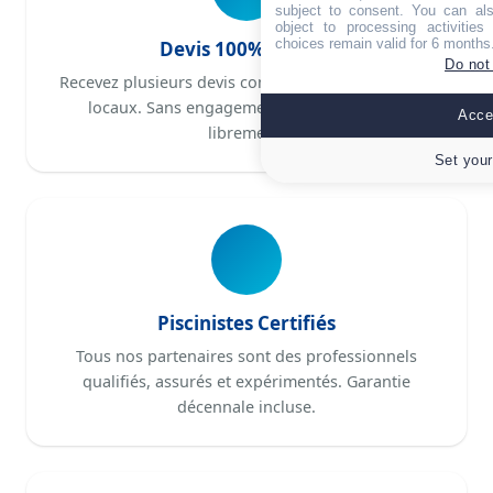
subject to consent. You can als
object to processing activitie
choices remain valid for 6 months
Devis 100% Gratuit
Do not
Recevez plusieurs devis comparatifs de piscinistes
locaux. Sans engagement, vous choisissez
Accep
librement.
Set your
Piscinistes Certifiés
Tous nos partenaires sont des professionnels
qualifiés, assurés et expérimentés. Garantie
décennale incluse.