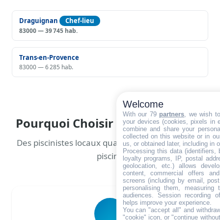
Draguignan
Chef-lieu
83000 — 39 745 hab.
Trans-en-Provence
83000 — 6 285 hab.
Welcome
With our 79
partners
, we wish t
Pourquoi Choisir Notre Réseau ?
your devices (cookies, pixels in em
combine and share your personal
collected on this website or in o
Des piscinistes locaux qualifiés pour votre projet
us, or obtained later, including in 
Processing this data (identifiers,
piscine
loyalty programs, IP, postal add
geolocation, etc.) allows devel
content, commercial offers an
screens (including by email, pos
personalising them, measuring t
audiences. Session recording of
helps improve your experience.
You can "accept all" and withdraw
"cookie" icon, or "continue without