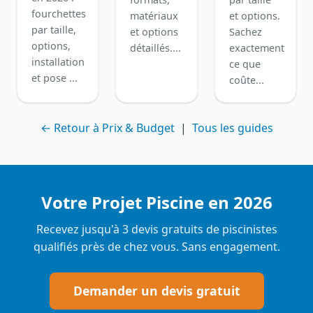
fourchettes
matériaux
et options.
par taille,
et options
Sachez
options,
détaillés....
exactement
installation
ce que
et pose ...
coûte...
← Retour à Prix & Budget
|
Tous les guides
Votre Projet Piscine en 2026
Recevez jusqu'à 3 devis gratuits de piscinistes
qualifiés près de chez vous. Sans engagement.
Demander un devis gratuit