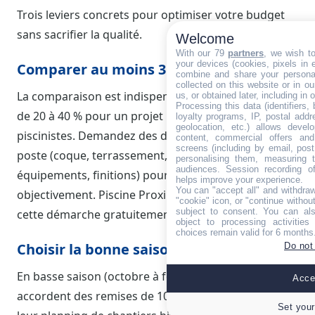
Trois leviers concrets pour optimiser votre budget
sans sacrifier la qualité.
Welcome
With our 79
partners
, we wish t
your devices (cookies, pixels in em
Comparer au moins 3 devis
combine and share your personal
collected on this website or in o
La comparaison est indispensable : les prix varient
us, or obtained later, including in 
Processing this data (identifiers,
de 20 à 40 % pour un projet identique selon les
loyalty programs, IP, postal add
geolocation, etc.) allows devel
piscinistes. Demandez des devis détaillés poste par
content, commercial offers an
screens (including by email, pos
poste (coque, terrassement, main-d'œuvre,
personalising them, measuring t
audiences. Session recording of
équipements, finitions) pour comparer
helps improve your experience.
You can "accept all" and withdraw
objectivement. Piscine Proximitoria vous facilite
"cookie" icon, or "continue without
subject to consent. You can als
cette démarche gratuitement.
object to processing activitie
choices remain valid for 6 months
Choisir la bonne saison (automne-hiver)
Do not
En basse saison (octobre à février), les piscinistes
Accep
accordent des remises de 10 à 20 % pour remplir
Set your