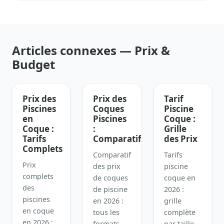
Articles connexes — Prix &
Budget
Prix des
Prix des
Tarif
Piscines
Coques
Piscine
en
Piscines
Coque :
Coque :
:
Grille
Tarifs
Comparatif
des Prix
Complets
Comparatif
Tarifs
Prix
des prix
piscine
complets
de coques
coque en
des
de piscine
2026 :
piscines
en 2026 :
grille
en coque
tous les
complète
en 2026 :
formats,
par taille