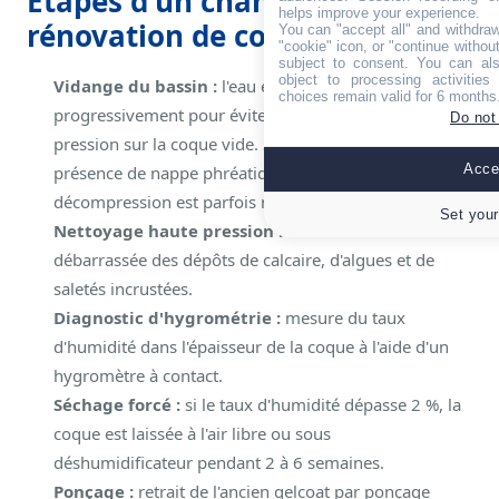
Étapes d'un chantier de
helps improve your experience.
rénovation de coque
You can "accept all" and withdraw
"cookie" icon, or "continue without
subject to consent. You can als
object to processing activitie
Vidange du bassin :
l'eau est évacuée
choices remain valid for 6 months
progressivement pour éviter les contraintes de
Do not
pression sur la coque vide. Sur terrain argileux ou en
Accep
présence de nappe phréatique, un puits de
décompression est parfois nécessaire.
Set your
Nettoyage haute pression :
la surface est
débarrassée des dépôts de calcaire, d'algues et de
saletés incrustées.
Diagnostic d'hygrométrie :
mesure du taux
d'humidité dans l'épaisseur de la coque à l'aide d'un
hygromètre à contact.
Séchage forcé :
si le taux d'humidité dépasse 2 %, la
coque est laissée à l'air libre ou sous
déshumidificateur pendant 2 à 6 semaines.
Ponçage :
retrait de l'ancien gelcoat par ponçage