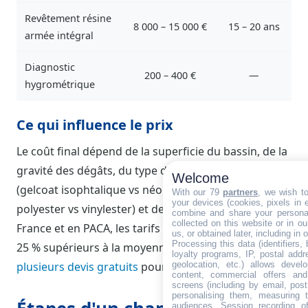
Revêtement résine
8 000 – 15 000 €
15 – 20 ans
armée intégral
Diagnostic
200 – 400 €
—
hygrométrique
Ce qui influence le prix
Le coût final dépend de la superficie du bassin, de la
gravité des dégâts, du type de produit utilisé
Welcome
(gelcoat isophtalique vs néopentylique, résine
With our 79
partners
, we wish t
your devices (cookies, pixels in em
polyester vs vinylester) et de la région. En Île-de-
combine and share your personal
collected on this website or in o
France et en PACA, les tarifs sont généralement 15 à
us, or obtained later, including in 
Processing this data (identifiers,
25 % supérieurs à la moyenne nationale.
Demandez
loyalty programs, IP, postal add
plusieurs devis gratuits
pour comparer.
geolocation, etc.) allows devel
content, commercial offers an
screens (including by email, pos
personalising them, measuring t
audiences. Session recording of