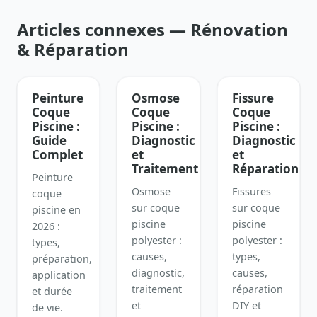
Articles connexes — Rénovation
& Réparation
Peinture
Osmose
Fissure
Coque
Coque
Coque
Piscine :
Piscine :
Piscine :
Guide
Diagnostic
Diagnostic
Complet
et
et
Traitement
Réparation
Peinture
Osmose
Fissures
coque
sur coque
sur coque
piscine en
piscine
piscine
2026 :
polyester :
polyester :
types,
causes,
types,
préparation,
diagnostic,
causes,
application
traitement
réparation
et durée
et
DIY et
de vie.