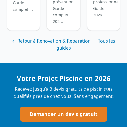
prévention.
professionnelle.
Guide
Guide
Guide
complet....
complet
2026....
202...
← Retour à Rénovation & Réparation
|
Tous les
guides
Votre Projet Piscine en 2026
Recevez jusqu'à 3 devis gratuits de piscinistes
qualifiés près de chez vous. Sans engagement.
Demander un devis gratuit