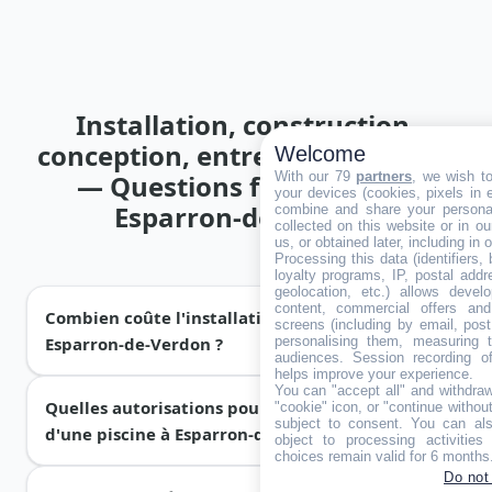
Installation, construction,
conception, entretien de piscine
Welcome
— Questions fréquentes à
With our 79
partners
, we wish t
your devices (cookies, pixels in em
Esparron-de-Verdon
combine and share your personal
collected on this website or in o
us, or obtained later, including in 
Processing this data (identifiers,
loyalty programs, IP, postal add
geolocation, etc.) allows devel
content, commercial offers an
Combien coûte l'installation d'une piscine à
screens (including by email, pos
Esparron-de-Verdon ?
personalising them, measuring t
audiences. Session recording of
helps improve your experience.
You can "accept all" and withdraw
Quelles autorisations pour la construction
"cookie" icon, or "continue without
Le prix d'
installation d'une piscine
à Esparron-
subject to consent. You can als
d'une piscine à Esparron-de-Verdon (04) ?
de-Verdon dépend du type choisi :
piscine à
object to processing activitie
choices remain valid for 6 months
coque
de 15 000 € à 50 000 € pose comprise,
Do not