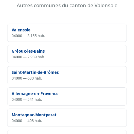
Autres communes du canton de Valensole
responsabilité civile, l'ancienneté de l'entreprise et
les avis clients. Notre service vous met
gratuitement en relation avec des
installateurs
Valensole
de piscine certifiés
.
04000 — 3 155 hab.
Gréoux-les-Bains
04000 — 2 939 hab.
Saint-Martin-de-Brômes
04000 — 630 hab.
Allemagne-en-Provence
04000 — 541 hab.
Montagnac-Montpezat
04000 — 408 hab.