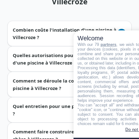
Villecroze
Combien coûte l'installation d'une piscine à
Villecroze ?
Welcome
With our 79
partners
, we wish t
your devices (cookies, pixels in em
combine and share your personal
Quelles autorisations pour la construction
Le prix d'
installation d'une piscine
à Villecroze
collected on this website or in o
d'une piscine à Villecroze (83) ?
us, or obtained later, including in 
dépend du type choisi :
piscine à coque
de 15
Processing this data (identifiers,
000 € à 50 000 € pose comprise,
piscine en kit
loyalty programs, IP, postal add
geolocation, etc.) allows devel
Comment se déroule la conception d'une
de 5 000 à 25 000 €,
piscine en dur
(construction
À Villecroze, la
construction d'une piscine
de
content, commercial offers an
screens (including by email, pos
piscine à Villecroze ?
béton) de 25 000 à 80 000 €. Demandez plusieurs
moins de 10 m² ne nécessite aucune autorisation
personalising them, measuring t
audiences. Session recording of
devis gratuits pour comparer les offres
(sauf zone PPRI, site classé ou AVAP très fréquents
helps improve your experience.
You can "accept all" and withdraw
Quel entretien pour une piscine à Villecroze
d'installation et de construction des piscinistes
dans le Var). Entre 10 et 100 m², une
déclaration
La
conception d'une piscine
commence par une
"cookie" icon, or "continue without
?
locaux.
préalable
en mairie suffit. Au-delà de 100 m², un
subject to consent. You can als
étude de votre terrain (exposition, nature du sol,
object to processing activitie
permis de construire
est obligatoire. Nos
contraintes d'urbanisme), puis le choix du type (
à
choices remain valid for 6 months
Do not
Comment faire construire une piscine pas
piscinistes vous accompagnent dans ces
coque
,
en kit
ou
en dur
), des dimensions, de la
L'
entretien d'une piscine
comprend le contrôle
chère à Villecroze ?