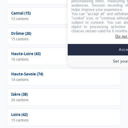
personalising them, measuring t
audiences. Session recording of
helps improve your experience.
Cantal (15)
You can "accept all" and withdraw
"cookie" icon, or "continue without
12 cantons
subject to consent. You can als
object to processing activitie
choices remain valid for 6 months
Drôme (26)
Do not
15 cantons
Accep
Haute-Loire (43)
16 cantons
Set your
Haute-Savoie (74)
14 cantons
Isère (38)
26 cantons
Loire (42)
15 cantons