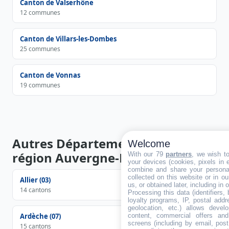
Canton de Valserhône
12 communes
Canton de Villars-les-Dombes
25 communes
Canton de Vonnas
19 communes
Autres Départements de la
Welcome
région Auvergne-Rhône-Alpes
With our 79
partners
, we wish t
your devices (cookies, pixels in em
combine and share your personal
collected on this website or in o
Allier (03)
us, or obtained later, including in 
14 cantons
Processing this data (identifiers,
loyalty programs, IP, postal add
geolocation, etc.) allows devel
Ardèche (07)
content, commercial offers an
screens (including by email, pos
15 cantons