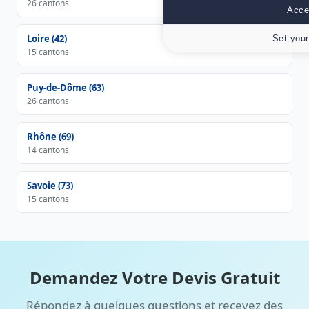
26 cantons
Accep
Loire (42)
Set your
15 cantons
Puy-de-Dôme (63)
26 cantons
Rhône (69)
14 cantons
Savoie (73)
15 cantons
Demandez Votre Devis Gratuit
Répondez à quelques questions et recevez des