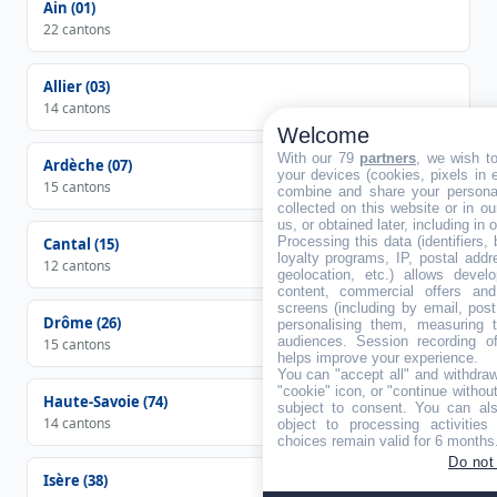
Ain (01)
22 cantons
Allier (03)
14 cantons
Welcome
With our 79
partners
, we wish t
Ardèche (07)
your devices (cookies, pixels in em
15 cantons
combine and share your personal
collected on this website or in o
us, or obtained later, including in 
Processing this data (identifiers,
Cantal (15)
loyalty programs, IP, postal add
12 cantons
geolocation, etc.) allows devel
content, commercial offers an
screens (including by email, pos
Drôme (26)
personalising them, measuring t
audiences. Session recording of
15 cantons
helps improve your experience.
You can "accept all" and withdraw
"cookie" icon, or "continue without
Haute-Savoie (74)
subject to consent. You can als
14 cantons
object to processing activitie
choices remain valid for 6 months
Do not
Isère (38)